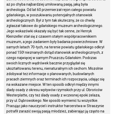
aż po chyba najbardziej umiłowaną pasję, jaką była
archeologia. Od lat 60 przemierzał rejon całego powiatu
gdańskiego, w poszukiwaniu potencjalnych stanowisk
archeologicznych. Był z tym tak skuteczny, że co chwilę
zgłaszał takowe do gdańskiego muzeum archeologicznego.
Jego wskazówki okazały się być tak cenne, że Henryk
Kleinzeller stał się z czasem stałym współpracownikiem
muzeum, a jego zadaniem były badania powierzchniowe. W
samych latach 70-tych, na terenie powiatu gdańskiego odkrył
ponad 150! nieznanych dotąd stanowisk archeologicznych, z
czego najwięcej w samym Pruszczu Gdańskim. Podczas
swoich licznych wędrówek bacznie przyglądał się
ukształtowaniu terenu, nienaturalnym ich cechom. Mozolnie
zdobywał też informacje o planowanych, budowlanych
pracach ziemnych oraz terminach ich rozpoczęcia, udając się
na wskazane miejsce. W ten sposób odkrył między innymi
ślady osady z okresu wpływów rzymskich przy ul. Obrońców
Westerplatte, czy też ślady osady z wczesnej epoki żelaza,
przy ul. Dąbrowskiego. Nie sposób wymienić tu wszystkie.
Pracując jako nauczyciel i instruktor harcerstwa w Straszynie
potrafił zarazić swoją pasją młodzież, zabierając ją często na