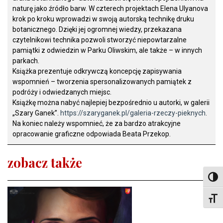
naturę jako źródło barw. W czterech projektach Elena Ulyanova
krok po kroku wprowadzi w swoją autorską technikę druku
botanicznego. Dzięki jej ogromnej wiedzy, przekazana
czytelnikowi technika pozwoli stworzyć niepowtarzalne
pamiątki z odwiedzin w Parku Oliwskim, ale także – w innych
parkach.
Książka prezentuje odkrywczą koncepcję zapisywania
wspomnień – tworzenia spersonalizowanych pamiątek z
podróży i odwiedzanych miejsc.
Książkę można nabyć najlepiej bezpośrednio u autorki, w galerii
„Szary Ganek”.
https://szaryganek.pl/galeria-rzeczy-pieknych
.
Na koniec należy wspomnieć, że za bardzo atrakcyjne
opracowanie graficzne odpowiada Beata Przekop.
zobacz także
Toggl
Toggl