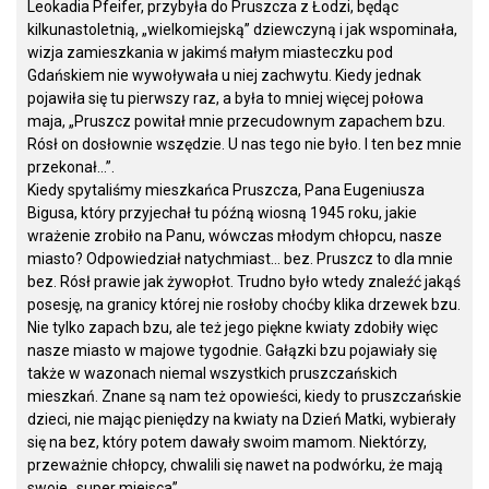
Leokadia Pfeifer, przybyła do Pruszcza z Łodzi, będąc
kilkunastoletnią, „wielkomiejską” dziewczyną i jak wspominała,
wizja zamieszkania w jakimś małym miasteczku pod
Gdańskiem nie wywoływała u niej zachwytu. Kiedy jednak
pojawiła się tu pierwszy raz, a była to mniej więcej połowa
maja, „Pruszcz powitał mnie przecudownym zapachem bzu.
Rósł on dosłownie wszędzie. U nas tego nie było. I ten bez mnie
przekonał…”.
Kiedy spytaliśmy mieszkańca Pruszcza, Pana Eugeniusza
Bigusa, który przyjechał tu późną wiosną 1945 roku, jakie
wrażenie zrobiło na Panu, wówczas młodym chłopcu, nasze
miasto? Odpowiedział natychmiast… bez. Pruszcz to dla mnie
bez. Rósł prawie jak żywopłot. Trudno było wtedy znaleźć jakąś
posesję, na granicy której nie rosłoby choćby klika drzewek bzu.
Nie tylko zapach bzu, ale też jego piękne kwiaty zdobiły więc
nasze miasto w majowe tygodnie. Gałązki bzu pojawiały się
także w wazonach niemal wszystkich pruszczańskich
mieszkań. Znane są nam też opowieści, kiedy to pruszczańskie
dzieci, nie mając pieniędzy na kwiaty na Dzień Matki, wybierały
się na bez, który potem dawały swoim mamom. Niektórzy,
przeważnie chłopcy, chwalili się nawet na podwórku, że mają
swoje „super miejsca”.