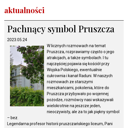
aktualności
Pachnący symbol Pruszcza
2023.05.24
W licznych rozmowach na temat
Pruszcza, rozprawiamy często o jego
atrakcjach, a także symbolach. I tu
najczęściej pojawia się kościół przy
Wojska Polskiego, ewentualnie
cukrownia i kanał Raduni. W naszych
rozmowach ze starszymi
mieszkańcami, pokolenia, które do
Pruszcza przybywało po wojennej
pożodze, rozmówcy nasi wskazywali
wielokrotnie na jeszcze jeden,
nieoczywisty, ale za to jak piękny symbol
– bez.
Legendarna profesor historii pruszczańskiego liceum, Pani